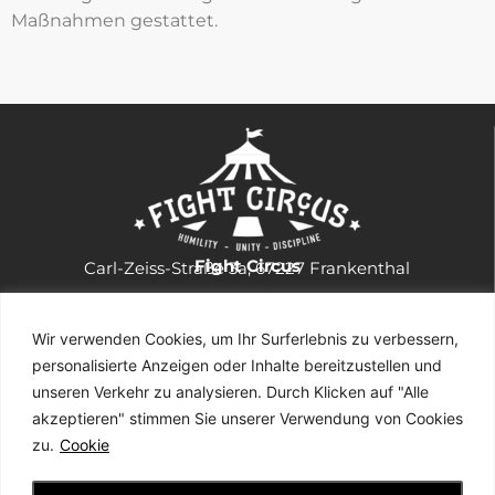
Maßnahmen gestattet.
Fight Circus
Carl-Zeiss-Straße 3a, 67227 Frankenthal
Wir verwenden Cookies, um Ihr Surferlebnis zu verbessern,
Angebot
personalisierte Anzeigen oder Inhalte bereitzustellen und
Brazilian Jiu Jitsu
BJJ Kids und Teens
Capoeira
Capoeira Kids Und Teens
unseren Verkehr zu analysieren. Durch Klicken auf "Alle
Luta Livre
MMA
Muay Thai/K1
akzeptieren" stimmen Sie unserer Verwendung von Cookies
zu.
Cookie