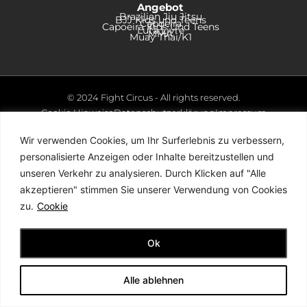
Angebot
Brazilian Jiu Jitsu
BJJ Kids und Teens
Capoeira
Capoeira Kids Und Teens
Luta Livre
MMA
Muay Thai/K1
© 2024 Fight Circus - All rights reserved.
Cookie Hinweise
Datenschutzerklärung
Impressum
Wir verwenden Cookies, um Ihr Surferlebnis zu verbessern,
Development by
Black Desk
personalisierte Anzeigen oder Inhalte bereitzustellen und
unseren Verkehr zu analysieren. Durch Klicken auf "Alle
akzeptieren" stimmen Sie unserer Verwendung von Cookies
zu.
Cookie
Ok
Alle ablehnen